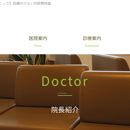
ニック】苦痛の少ない内視鏡検査
医院案内
診療案内
Clinic
Treatment
Doctor
院長紹介