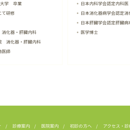
科大学 卒業
日本内科学会認定内科医
にて研修
日本消化器病学会認定消
日本肝臓学会認定肝臓病
 消化器・肝臓内科
医学博士
院 消化器・肝臓内科
勤医師
介
診療案内
医院案内
初診の方へ
アクセス・診